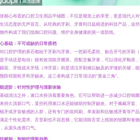
张精心布置的口腔卫生用品平铺图，不仅是视觉上的享受，更是现代人对
生活态度的无声宣言。从经典的牙刷、牙膏到日益精进的科技产品，这些
物件构成了我们抵御口腔问题、维护全身健康的第一道防线。
心基础：不可或缺的日常搭档
何口腔护理的基石都始于牙刷与牙膏。一把刷毛柔软、贴合牙弓的牙刷（
是手动还是电动）能有效清除牙菌斑。搭配含氟牙膏，可以强化牙釉质，
龋齿。牙线或水牙线（冲牙器）则是清洁牙刷难以触及的牙缝的关键，能
预防邻面蛀牙和牙龈炎。这三者构成了日常清洁的“黄金三角”。
能进阶：针对性护理与清新体验
基础清洁之外，漱口水扮演着重要角色。它可以帮助进一步减少口腔细菌
来持久清新口气，某些药用漱口水还能辅助控制牙龈炎。对于佩戴牙套、
植牙或牙齿敏感的人群，还有专门的齿间刷、单束刷和抗敏感牙膏等产品
满足个性化需求。舌苔刷也不容忽视，它能清除舌背上残留的细菌和食物
，从源头改善口气。
技赋能：智能护理新趋势