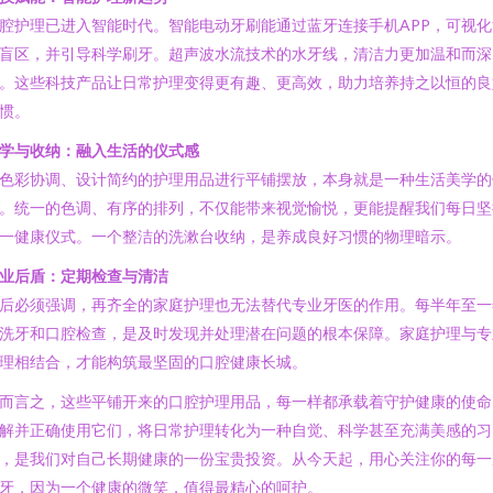
腔护理已进入智能时代。智能电动牙刷能通过蓝牙连接手机APP，可视化
盲区，并引导科学刷牙。超声波水流技术的水牙线，清洁力更加温和而深
。这些科技产品让日常护理变得更有趣、更高效，助力培养持之以恒的良
惯。
学与收纳：融入生活的仪式感
色彩协调、设计简约的护理用品进行平铺摆放，本身就是一种生活美学的
。统一的色调、有序的排列，不仅能带来视觉愉悦，更能提醒我们每日坚
一健康仪式。一个整洁的洗漱台收纳，是养成良好习惯的物理暗示。
业后盾：定期检查与清洁
后必须强调，再齐全的家庭护理也无法替代专业牙医的作用。每半年至一
洗牙和口腔检查，是及时发现并处理潜在问题的根本保障。家庭护理与专
理相结合，才能构筑最坚固的口腔健康长城。
而言之，这些平铺开来的口腔护理用品，每一样都承载着守护健康的使命
解并正确使用它们，将日常护理转化为一种自觉、科学甚至充满美感的习
，是我们对自己长期健康的一份宝贵投资。从今天起，用心关注你的每一
牙，因为一个健康的微笑，值得最精心的呵护。