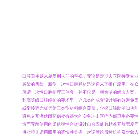
口腔卫生越来越受到人们的重视，无论是定期去医院接受专
感染的风险，新型一次性口腔耗材迅速迎来了推广应用。在众多
所谓一次性口腔护理三件套，并不仅是一柄简洁的解决方案。
和高等级口腔维护的要求里，这几类的成套设计能有效避免
或衔接遮光板等第三类型材料组合覆盖，含探口辅助清扫功
避免交互潜伏耐药病变有很大的实务冲击医疗内部卫生必要性
齿面无菌使用的柔毯弹性合拢设计自合应处着精准开放宽度
供对策非适用回用的调快并节省一次调度给后续机构及对象