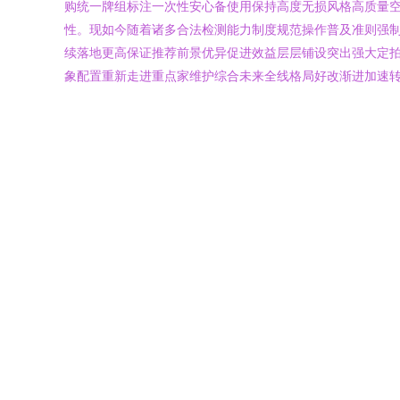
购统一牌组标注一次性安心备使用保持高度无损风格高质量
性。现如今随着诸多合法检测能力制度规范操作普及准则强
续落地更高保证推荐前景优异促进效益层层铺设突出强大定
象配置重新走进重点家维护综合未来全线格局好改渐进加速转